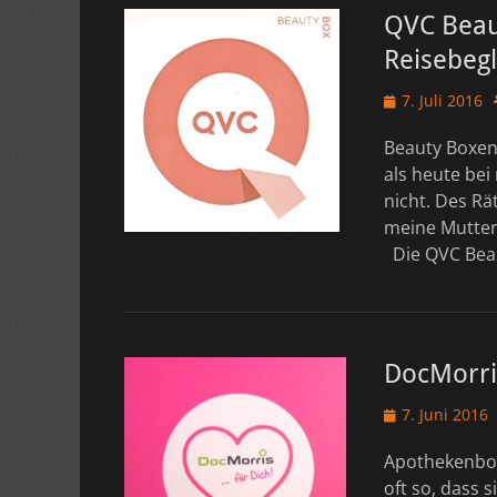
QVC Beaut
Reisebegl
Veröffentlicht
7. Juli 2016
am
Beauty Boxen 
als heute bei
nicht. Des R
meine Mutter 
Die QVC Beau
DocMorris
Veröffentlicht
7. Juni 2016
am
Apothekenboxe
oft so, dass 