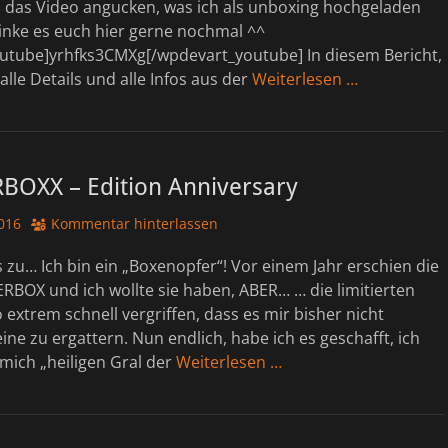
h das Video angucken, was ich als unboxing hochgeladen
linke es euch hier gerne nochmal ^^
utube]yrhfks3CMXg[/wpdevart_youtube] In diesem Bericht,
lle Details und alle Infos aus der
Weiterlesen …
OXX – Edition Anniversary
016
Kommentar hinterlassen
es zu… Ich bin ein „Boxenopfer“! Vor einem Jahr erschien die
BOX und ich wollte sie haben, ABER… … die limitierten
 extrem schnell vergriffen, dass es mir bisher nicht
ine zu ergattern. Nun endlich, habe ich es geschafft, ich
 mich „heiligen Gral der
Weiterlesen …