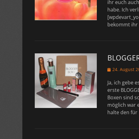
ihr euch auc
habe. Ich ver
[wpdevart_yo
bekommt ihr a
BLOGGERB
Veröffentlicht
24. August 2
am
Ja, ich gebe 
erste BLOGGER
Boxen sind so
möglich war e
halte den für