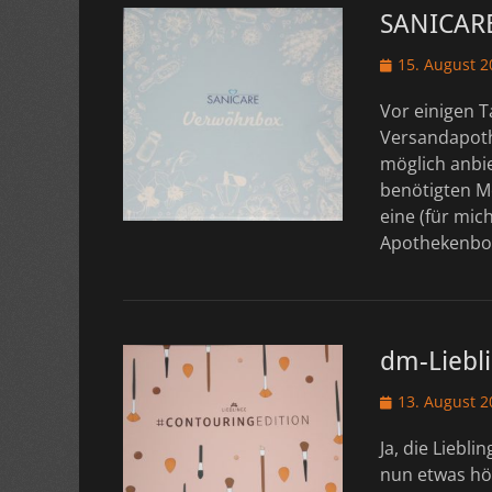
SANICARE
Veröffentlicht
15. August 2
am
Vor einigen T
Versandapoth
möglich anbie
benötigten Me
eine (für mic
Apothekenb
dm-Liebli
Veröffentlicht
13. August 2
am
Ja, die Liebl
nun etwas höh