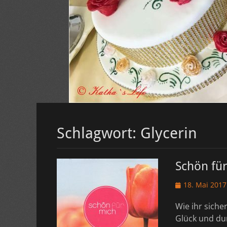
Schlagwort:
Glycerin
Schön fü
Veröffentlicht
18. Mai 2017
am
Wie ihr siche
Glück und dur