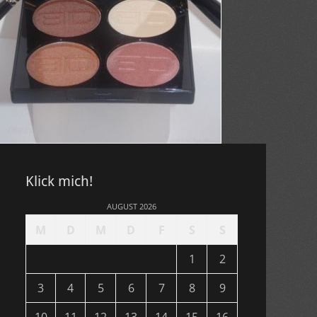
Klick mich!
AUGUST 2026
M
D
M
D
F
S
S
1
2
3
4
5
6
7
8
9