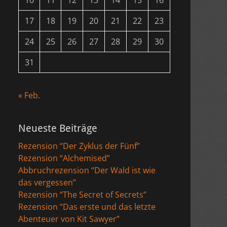
10
11
12
13
14
15
16
17
18
19
20
21
22
23
24
25
26
27
28
29
30
31
« Feb.
Neueste Beiträge
Rezension “Der Zyklus der Fünf”
Rezension “Alchemised”
Abbruchrezension “Der Wald ist wie
das vergessen”
Rezension “The Secret of Secrets”
Rezension “Das erste und das letzte
Abenteuer von Kit Sawyer”