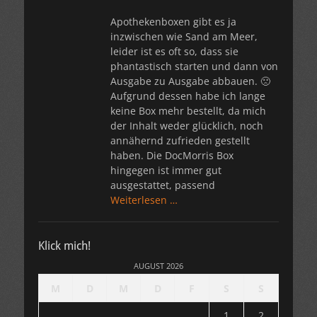
Apothekenboxen gibt es ja
inzwischen wie Sand am Meer,
leider ist es oft so, dass sie
phantastisch starten und dann von
Ausgabe zu Ausgabe abbauen. 🙁
Aufgrund dessen habe ich lange
keine Box mehr bestellt, da mich
der Inhalt weder glücklich, noch
annähernd zufrieden gestellt
haben. Die DocMorris Box
hingegen ist immer gut
ausgestattet, passend
Weiterlesen …
Klick mich!
AUGUST 2026
M
D
M
D
F
S
S
1
2