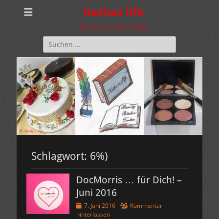
Kathas life
Das Leben in allen Farben
Suchen
nach:
Schlagwort:
6%)
DocMorris … für Dich! –
Juni 2016
Veröffentlicht
7. Juni 2016
Kommentar
am
hinterlassen