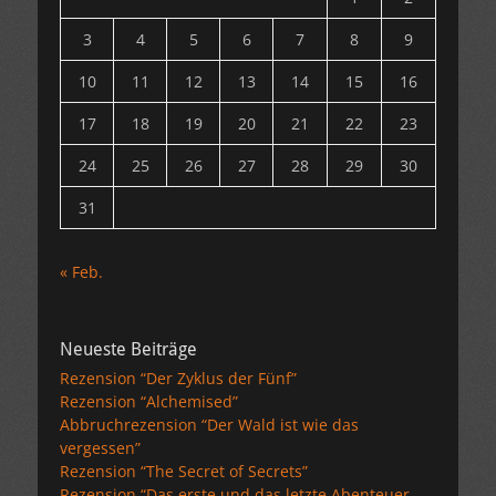
3
4
5
6
7
8
9
10
11
12
13
14
15
16
17
18
19
20
21
22
23
24
25
26
27
28
29
30
31
« Feb.
Neueste Beiträge
Rezension “Der Zyklus der Fünf”
Rezension “Alchemised”
Abbruchrezension “Der Wald ist wie das
vergessen”
Rezension “The Secret of Secrets”
Rezension “Das erste und das letzte Abenteuer