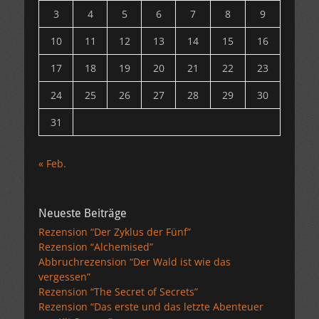
3
4
5
6
7
8
9
10
11
12
13
14
15
16
17
18
19
20
21
22
23
24
25
26
27
28
29
30
31
« Feb.
Neueste Beiträge
Rezension “Der Zyklus der Fünf”
Rezension “Alchemised”
Abbruchrezension “Der Wald ist wie das
vergessen”
Rezension “The Secret of Secrets”
Rezension “Das erste und das letzte Abenteuer