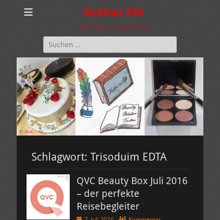
Kathas life
Das Leben in allen Farben
Suchen
nach:
Schlagwort:
Trisoduim EDTA
QVC Beauty Box Juli 2016
– der perfekte
Reisebegleiter
Veröffentlicht
7. Juli 2016
Kommentar