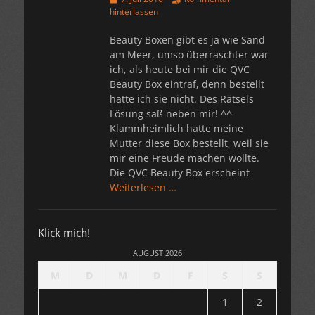
am
hinterlassen
Beauty Boxen gibt es ja wie Sand
am Meer, umso überraschter war
ich, als heute bei mir die QVC
Beauty Box eintraf, denn bestellt
hatte ich sie nicht. Des Rätsels
Lösung saß neben mir! ^^
Klammheimlich hatte meine
Mutter diese Box bestellt, weil sie
mir eine Freude machen wollte.
Die QVC Beauty Box erscheint
Weiterlesen …
Klick mich!
AUGUST 2026
M
D
M
D
F
S
S
1
2