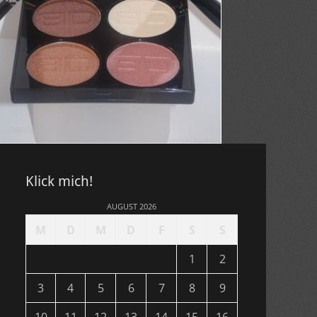
Klick mich!
AUGUST 2026
M
D
M
D
F
S
S
1
2
3
4
5
6
7
8
9