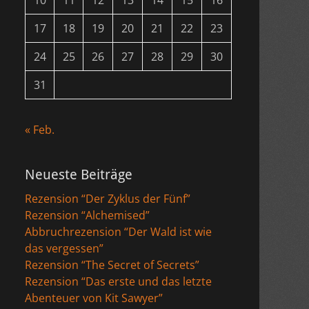
10
11
12
13
14
15
16
17
18
19
20
21
22
23
24
25
26
27
28
29
30
31
« Feb.
Neueste Beiträge
Rezension “Der Zyklus der Fünf”
Rezension “Alchemised”
Abbruchrezension “Der Wald ist wie
das vergessen”
Rezension “The Secret of Secrets”
Rezension “Das erste und das letzte
Abenteuer von Kit Sawyer”