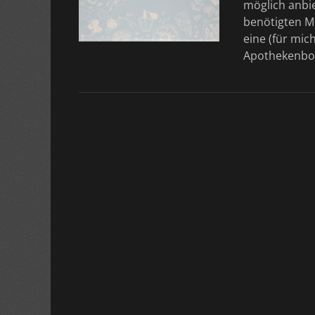
möglich anbie
benötigten Me
eine (für mic
Apothekenb