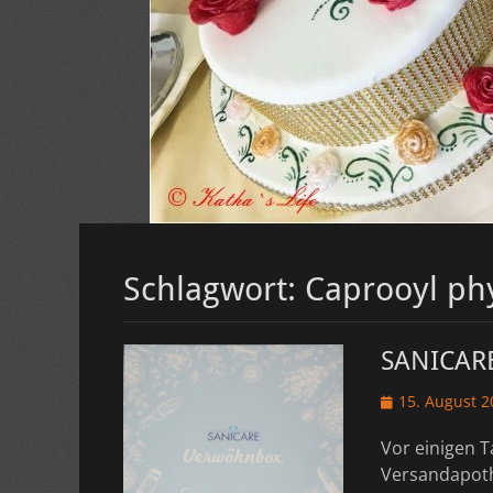
Schlagwort:
Caprooyl ph
SANICARE
Veröffentlicht
15. August 2
am
Vor einigen T
Versandapoth