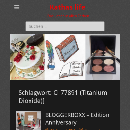
Kathas life
Das Leben in allen Farben
Suchen
nach:
Schlagwort:
Cl 77891 (Titanium
Dioxide)]
BLOGGERBOXX – Edition
Anniversary
Veröffentlicht