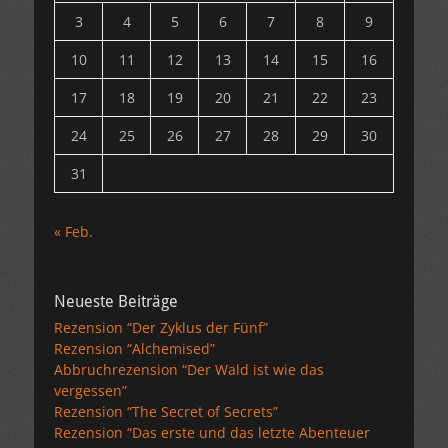
3
4
5
6
7
8
9
10
11
12
13
14
15
16
17
18
19
20
21
22
23
24
25
26
27
28
29
30
31
« Feb.
Neueste Beiträge
Rezension “Der Zyklus der Fünf”
Rezension “Alchemised”
Abbruchrezension “Der Wald ist wie das
vergessen”
Rezension “The Secret of Secrets”
Rezension “Das erste und das letzte Abenteuer