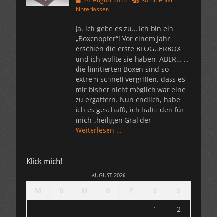
24. August 2016
Kommentar
am
hinterlassen
Ja, ich gebe es zu… Ich bin ein
„Boxenopfer“! Vor einem Jahr
erschien die erste BLOGGERBOX
und ich wollte sie haben, ABER… …
die limitierten Boxen sind so
extrem schnell vergriffen, dass es
mir bisher nicht möglich war eine
zu ergattern. Nun endlich, habe
ich es geschafft, ich halte den für
mich „heiligen Gral der
Weiterlesen …
Klick mich!
AUGUST 2026
M
D
M
D
F
S
S
1
2