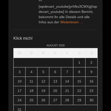
^^
[wpdevart_youtube]yrhfks3CMXg[/wp
devart_youtube] In diesem Bericht,
bekommt ihr alle Details und alle
Infos aus der
Weiterlesen …
Klick mich!
AUGUST 2026
M
D
M
D
F
S
S
1
2
3
4
5
6
7
8
9
10
11
12
13
14
15
16
17
18
19
20
21
22
23
24
25
26
27
28
29
30
31