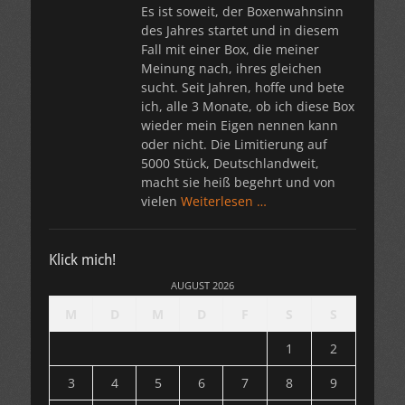
Es ist soweit, der Boxenwahnsinn
des Jahres startet und in diesem
Fall mit einer Box, die meiner
Meinung nach, ihres gleichen
sucht. Seit Jahren, hoffe und bete
ich, alle 3 Monate, ob ich diese Box
wieder mein Eigen nennen kann
oder nicht. Die Limitierung auf
5000 Stück, Deutschlandweit,
macht sie heiß begehrt und von
vielen
Weiterlesen …
Klick mich!
AUGUST 2026
M
D
M
D
F
S
S
1
2
3
4
5
6
7
8
9