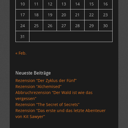
10
11
12
13
14
15
16
17
18
19
20
21
22
23
24
25
26
27
28
29
30
31
« Feb.
Neueste Beiträge
Rezension “Der Zyklus der Fünf”
Rezension “Alchemised”
Abbruchrezension “Der Wald ist wie das
vergessen”
Rezension “The Secret of Secrets”
Rezension “Das erste und das letzte Abenteuer
von Kit Sawyer”