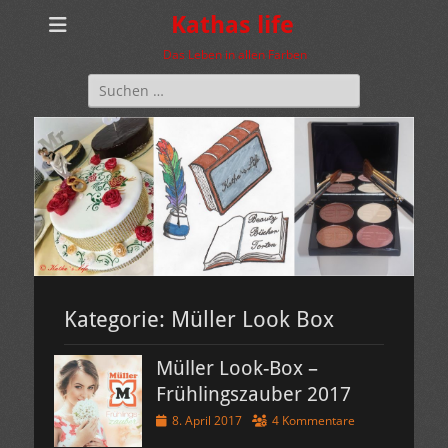
Kathas life
Das Leben in allen Farben
Suchen
nach:
Kategorie:
Müller Look Box
Müller Look-Box –
Frühlingszauber 2017
Veröffentlicht
8. April 2017
4 Kommentare
am