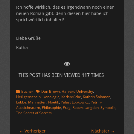
Ich hoffe wirklich, das es irgendwann noch einen
neuen Roman gibt, denn diesen hier habe ich
sprichwörtlich inhaliert!
Liebe Grüße
Katha
THIS POST HAS BEEN VIEWED
117
TIMES
Kategorien
Schlagworte
Bücher
Dan Brown
,
Harvard University
,
Heiligenschein
,
Ikonologie
,
Karlsbrücke
,
Kathrin Solomon
,
Lübbe
,
Manhatten
,
Noetik
,
Palast Lobkowicz
,
Petřín-
Aussichtsturm
,
Philosophie
,
Prag
,
Robert Langdon
,
Symbolik
,
The Secret of Secrets
Beitragsnavigation
← Vorheriger
Nächster →