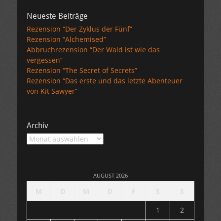
Neueste Beiträge
Rezension “Der Zyklus der Fünf”
Rezension “Alchemised”
Abbruchrezension “Der Wald ist wie das
vergessen”
Rezension “The Secret of Secrets”
Rezension “Das erste und das letzte Abenteuer
von Kit Sawyer”
Archiv
Archiv
AUGUST 2026
M
D
M
D
F
S
S
1
2