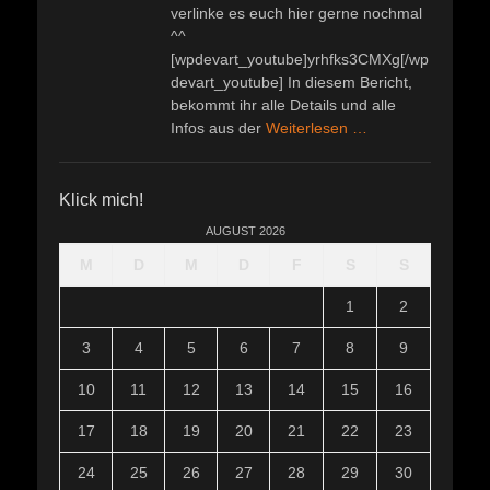
verlinke es euch hier gerne nochmal
^^
[wpdevart_youtube]yrhfks3CMXg[/wp
devart_youtube] In diesem Bericht,
bekommt ihr alle Details und alle
Infos aus der
Weiterlesen …
Klick mich!
AUGUST 2026
M
D
M
D
F
S
S
1
2
3
4
5
6
7
8
9
10
11
12
13
14
15
16
17
18
19
20
21
22
23
24
25
26
27
28
29
30