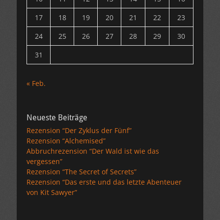
17
18
19
20
21
22
23
24
25
26
27
28
29
30
31
« Feb.
Neueste Beiträge
Rezension “Der Zyklus der Fünf”
Rezension “Alchemised”
Abbruchrezension “Der Wald ist wie das
vergessen”
Rezension “The Secret of Secrets”
Rezension “Das erste und das letzte Abenteuer
von Kit Sawyer”