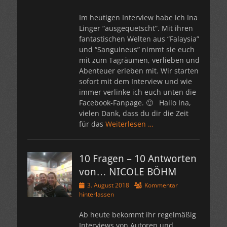
Im heutigen Interview habe ich Ina
Linger “ausgequetscht”. Mit ihren
fantastischen Welten aus “Falaysia”
und “Sanguineus” nimmt sie euch
mit zum Tagräumen, verlieben und
Abenteuer erleben mit. Wir starten
sofort mit dem Interview und wie
immer verlinke ich euch unten die
Facebook-Fanpage. 🙂 Hallo Ina,
vielen Dank, dass du dir die Zeit
für das
Weiterlesen …
10 Fragen – 10 Antworten
von… NICOLE BÖHM
Veröffentlicht
3. August 2018
Kommentar
am
hinterlassen
Ab heute bekommt ihr regelmäßig
Interviews von Autoren und