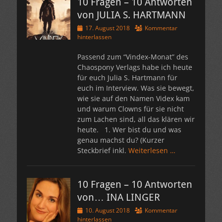
10 Fragen – 10 Antworten
von JULIA S. HARTMANN
Veröffentlicht
17. August 2018
Kommentar
am
hinterlassen
Passend zum “Vindex-Monat” des
Chaospony Verlags habe ich heute
für euch Julia S. Hartmann für
euch im Interview. Was sie bewegt,
wie sie auf den Namen Videx kam
und warum Clowns für sie nicht
zum Lachen sind, all das klären wir
heute. 1. Wer bist du und was
genau machst du? (Kurzer
Steckbrief inkl.
Weiterlesen …
10 Fragen – 10 Antworten
von… INA LINGER
Veröffentlicht
10. August 2018
Kommentar
am
hinterlassen