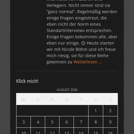
Verlegern. Nicht immer sind sie
“ganz normal”. Regelmäßig werden
einige Fragen eingestreut, die
eben nicht der Norm eines
Standartinterviews entsprechen.
Einige Fragen bekommen alle, aber
eben nur einige. 😉 Heute starten
wir mit Nicole Böhm und ich freue
mich riesig, sie für diese Reihe
gewinnen zu
Weiterlesen …
Klick mich!
AUGUST 2026
M
D
M
D
F
S
S
1
2
3
4
5
6
7
8
9
10
11
12
13
14
15
16