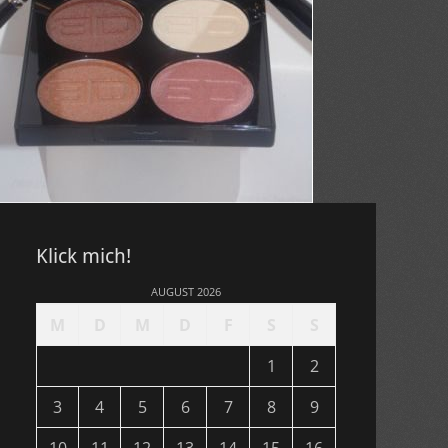
Klick mich!
AUGUST 2026
M
D
M
D
F
S
S
1
2
3
4
5
6
7
8
9