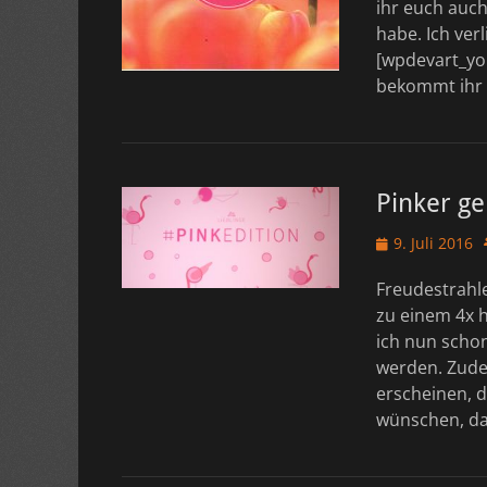
ihr euch auc
habe. Ich ver
[wpdevart_yo
bekommt ihr a
Pinker ge
Veröffentlicht
9. Juli 2016
am
Freudestrahle
zu einem 4x h
ich nun schon
werden. Zude
erscheinen, d
wünschen, d