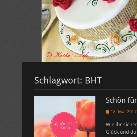
Schlagwort:
BHT
Schön fü
Veröffentlicht
18. Mai 2017
am
Wie ihr siche
Glück und dur