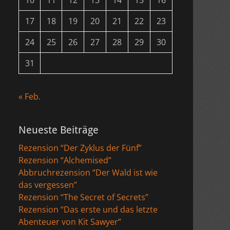
10
11
12
13
14
15
16
17
18
19
20
21
22
23
24
25
26
27
28
29
30
31
« Feb.
Neueste Beiträge
Rezension “Der Zyklus der Fünf”
Rezension “Alchemised”
Abbruchrezension “Der Wald ist wie
das vergessen”
Rezension “The Secret of Secrets”
Rezension “Das erste und das letzte
Abenteuer von Kit Sawyer”