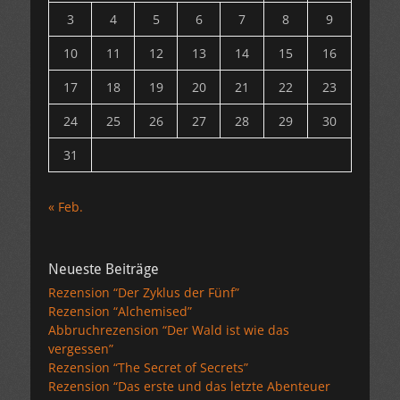
3
4
5
6
7
8
9
10
11
12
13
14
15
16
17
18
19
20
21
22
23
24
25
26
27
28
29
30
31
« Feb.
Neueste Beiträge
Rezension “Der Zyklus der Fünf”
Rezension “Alchemised”
Abbruchrezension “Der Wald ist wie das
vergessen”
Rezension “The Secret of Secrets”
Rezension “Das erste und das letzte Abenteuer