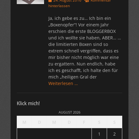
24. August 2016
Kommentar
am
hinterlassen
Ja, ich gebe es zu… Ich bin ein
„Boxenopfer“! Vor einem Jahr
erschien die erste BLOGGERBOX
und ich wollte sie haben, ABER… …
die limitierten Boxen sind so
extrem schnell vergriffen, dass es
mir bisher nicht möglich war eine
zu ergattern. Nun endlich, habe
ich es geschafft, ich halte den für
mich „heiligen Gral der
Weiterlesen …
Klick mich!
AUGUST 2026
M
D
M
D
F
S
S
1
2