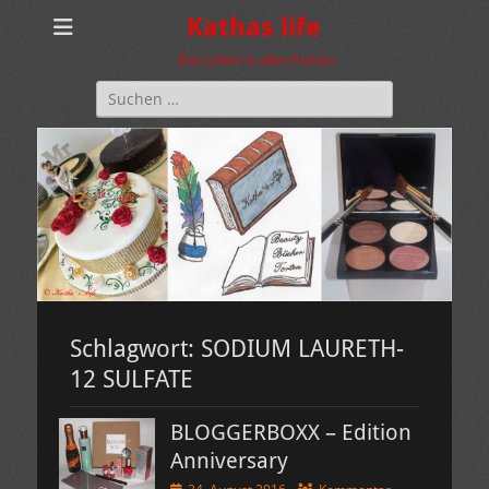
Kathas life
Das Leben in allen Farben
Suchen
nach:
Schlagwort:
SODIUM LAURETH-
12 SULFATE
BLOGGERBOXX – Edition
Anniversary
Veröffentlicht