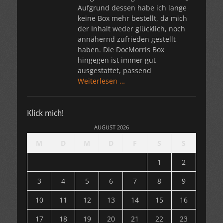
Aufgrund dessen habe ich lange
keine Box mehr bestellt, da mich
der Inhalt weder glücklich, noch
annähernd zufrieden gestellt
haben. Die DocMorris Box
hingegen ist immer gut
ausgestattet, passend
Weiterlesen …
Klick mich!
AUGUST 2026
M
D
M
D
F
S
S
1
2
3
4
5
6
7
8
9
10
11
12
13
14
15
16
17
18
19
20
21
22
23