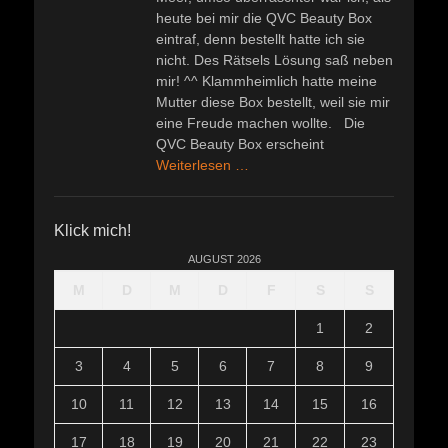
heute bei mir die QVC Beauty Box
eintraf, denn bestellt hatte ich sie
nicht. Des Rätsels Lösung saß neben
mir! ^^ Klammheimlich hatte meine
Mutter diese Box bestellt, weil sie mir
eine Freude machen wollte. Die
QVC Beauty Box erscheint
Weiterlesen …
Klick mich!
AUGUST 2026
M
D
M
D
F
S
S
1
2
3
4
5
6
7
8
9
10
11
12
13
14
15
16
17
18
19
20
21
22
23