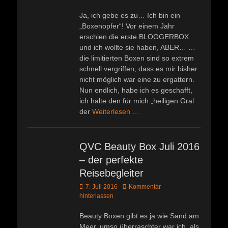
Ja, ich gebe es zu… Ich bin ein
„Boxenopfer“! Vor einem Jahr
erschien die erste BLOGGERBOX
und ich wollte sie haben, ABER… …
die limitierten Boxen sind so extrem
schnell vergriffen, dass es mir bisher
nicht möglich war eine zu ergattern.
Nun endlich, habe ich es geschafft,
ich halte den für mich „heiligen Gral
der
Weiterlesen …
QVC Beauty Box Juli 2016
– der perfekte
Reisebegleiter
Veröffentlicht
7. Juli 2016
Kommentar
am
hinterlassen
Beauty Boxen gibt es ja wie Sand am
Meer, umso überraschter war ich, als