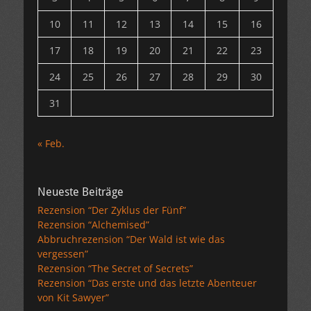
10
11
12
13
14
15
16
17
18
19
20
21
22
23
24
25
26
27
28
29
30
31
« Feb.
Neueste Beiträge
Rezension “Der Zyklus der Fünf”
Rezension “Alchemised”
Abbruchrezension “Der Wald ist wie das
vergessen”
Rezension “The Secret of Secrets”
Rezension “Das erste und das letzte Abenteuer
von Kit Sawyer”