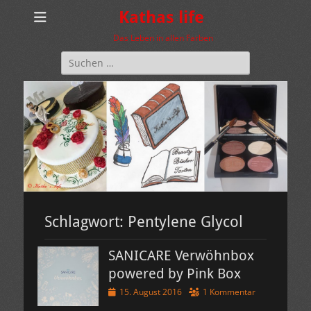
Kathas life
Das Leben in allen Farben
Suchen
nach:
Schlagwort:
Pentylene Glycol
SANICARE Verwöhnbox
powered by Pink Box
Veröffentlicht
15. August 2016
1 Kommentar
am