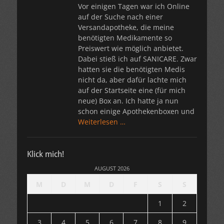
Vor einigen Tagen war ich Online
auf der Suche nach einer
Versandapotheke, die meine
benötigten Medikamente so
Preiswert wie möglich anbietet.
Dabei stieß ich auf SANICARE. Zwar
hatten sie die benötigten Medis
nicht da, aber dafür lachte mich
auf der Startseite eine (für mich
neue) Box an. Ich hatte ja nun
schon einige Apothekenboxen und
Weiterlesen …
Klick mich!
AUGUST 2026
M
D
M
D
F
S
S
1
2
3
4
5
6
7
8
9