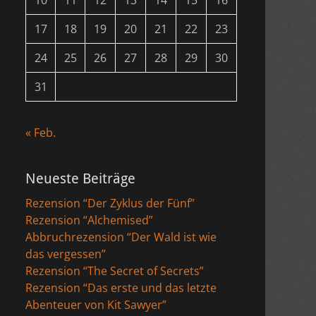
10
11
12
13
14
15
16
17
18
19
20
21
22
23
24
25
26
27
28
29
30
31
« Feb.
Neueste Beiträge
Rezension “Der Zyklus der Fünf”
Rezension “Alchemised”
Abbruchrezension “Der Wald ist wie
das vergessen”
Rezension “The Secret of Secrets”
Rezension “Das erste und das letzte
Abenteuer von Kit Sawyer”