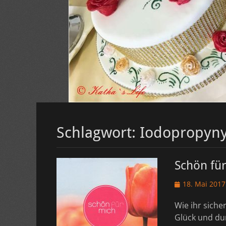
Schlagwort:
Iodopropyny
Schön fü
Veröffentlicht
18. Mai 2017
am
Wie ihr siche
Glück und dur