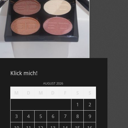
Klick mich!
AUGUST 2026
M
D
M
D
F
S
S
1
2
3
4
5
6
7
8
9