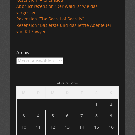
Abbruchrezension “Der Wald ist wie das
vergessen”
Rezension “The Secret of Secrets”
Rezension “Das erste und das letzte Abenteuer
von Kit Sawyer”
Archiv
Archiv
AUGUST 2026
M
D
M
D
F
S
S
1
2
3
4
5
6
7
8
9
10
11
12
13
14
15
16