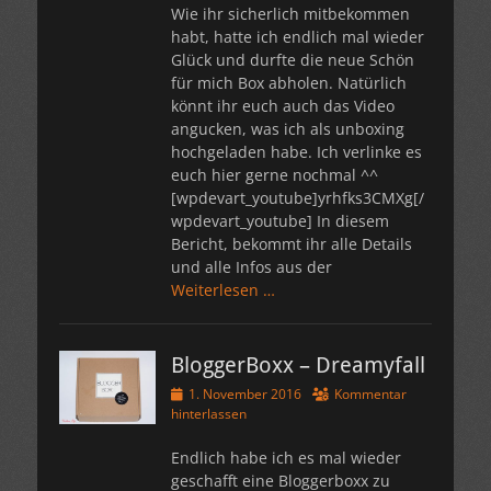
Wie ihr sicherlich mitbekommen
habt, hatte ich endlich mal wieder
Glück und durfte die neue Schön
für mich Box abholen. Natürlich
könnt ihr euch auch das Video
angucken, was ich als unboxing
hochgeladen habe. Ich verlinke es
euch hier gerne nochmal ^^
[wpdevart_youtube]yrhfks3CMXg[/
wpdevart_youtube] In diesem
Bericht, bekommt ihr alle Details
und alle Infos aus der
Weiterlesen …
BloggerBoxx – Dreamyfall
Veröffentlicht
1. November 2016
Kommentar
am
hinterlassen
Endlich habe ich es mal wieder
geschafft eine Bloggerboxx zu