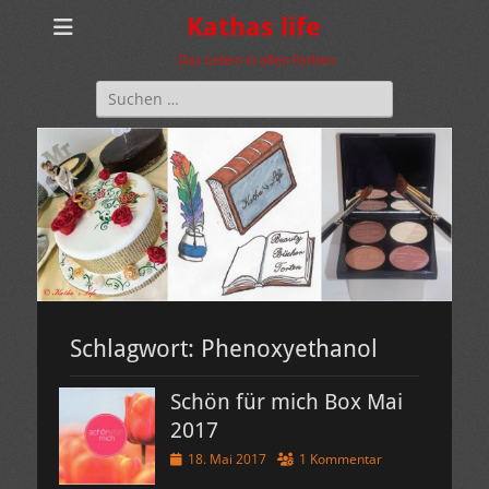
Kathas life
Das Leben in allen Farben
Suchen
nach:
Schlagwort:
Phenoxyethanol
Schön für mich Box Mai
2017
Veröffentlicht
18. Mai 2017
1 Kommentar
am