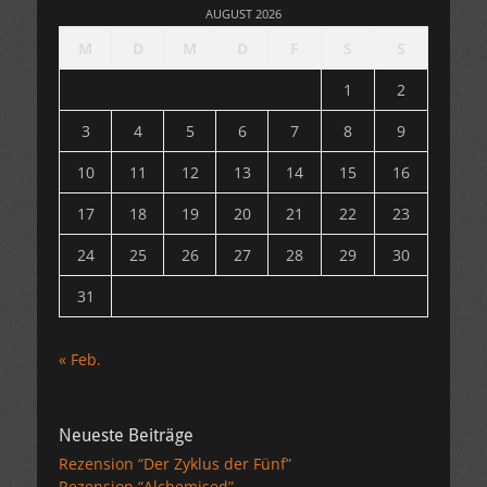
AUGUST 2026
M
D
M
D
F
S
S
1
2
3
4
5
6
7
8
9
10
11
12
13
14
15
16
17
18
19
20
21
22
23
24
25
26
27
28
29
30
31
« Feb.
Neueste Beiträge
Rezension “Der Zyklus der Fünf”
Rezension “Alchemised”