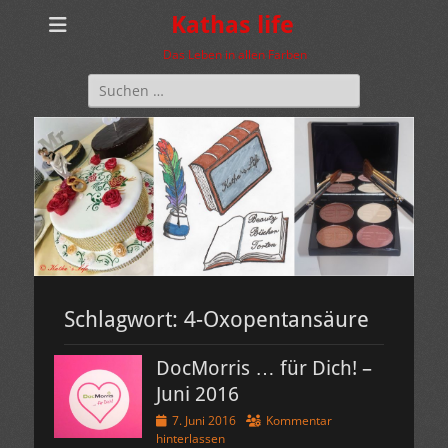
Kathas life
Das Leben in allen Farben
Suchen
nach:
Schlagwort:
4-Oxopentansäure
DocMorris … für Dich! –
Juni 2016
Veröffentlicht
7. Juni 2016
Kommentar
am
hinterlassen