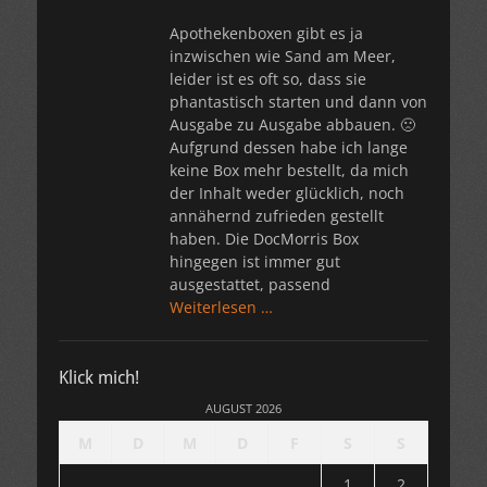
Apothekenboxen gibt es ja
inzwischen wie Sand am Meer,
leider ist es oft so, dass sie
phantastisch starten und dann von
Ausgabe zu Ausgabe abbauen. 🙁
Aufgrund dessen habe ich lange
keine Box mehr bestellt, da mich
der Inhalt weder glücklich, noch
annähernd zufrieden gestellt
haben. Die DocMorris Box
hingegen ist immer gut
ausgestattet, passend
Weiterlesen …
Klick mich!
AUGUST 2026
M
D
M
D
F
S
S
1
2