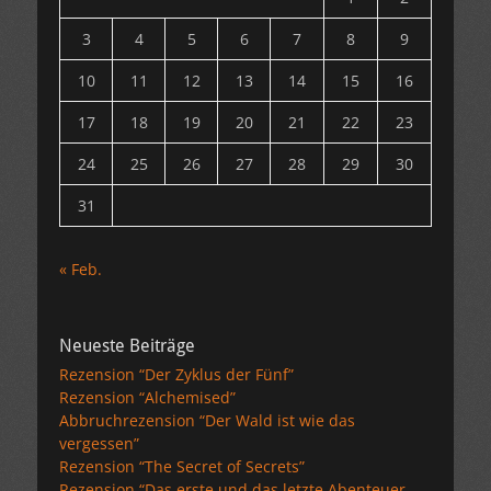
3
4
5
6
7
8
9
10
11
12
13
14
15
16
17
18
19
20
21
22
23
24
25
26
27
28
29
30
31
« Feb.
Neueste Beiträge
Rezension “Der Zyklus der Fünf”
Rezension “Alchemised”
Abbruchrezension “Der Wald ist wie das
vergessen”
Rezension “The Secret of Secrets”
Rezension “Das erste und das letzte Abenteuer