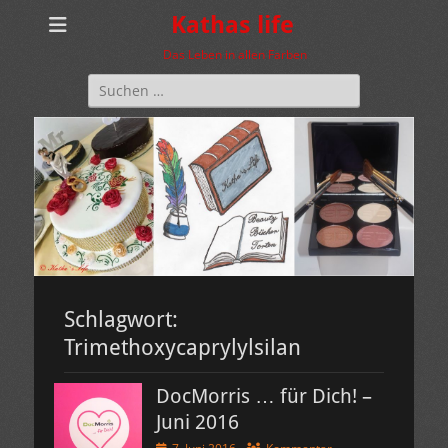
Kathas life
Das Leben in allen Farben
Suchen
nach:
Schlagwort:
Trimethoxycaprylylsilan
DocMorris … für Dich! –
Juni 2016
Veröffentlicht