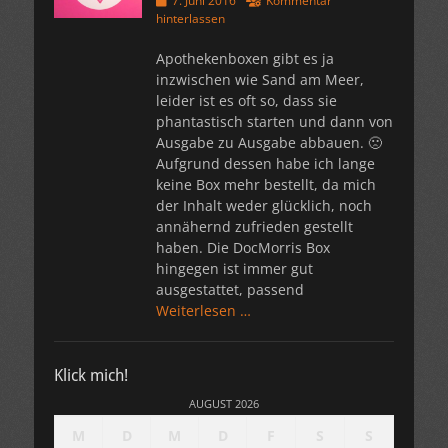
7. Juni 2016
Kommentar
am
hinterlassen
Apothekenboxen gibt es ja
inzwischen wie Sand am Meer,
leider ist es oft so, dass sie
phantastisch starten und dann von
Ausgabe zu Ausgabe abbauen. 🙁
Aufgrund dessen habe ich lange
keine Box mehr bestellt, da mich
der Inhalt weder glücklich, noch
annähernd zufrieden gestellt
haben. Die DocMorris Box
hingegen ist immer gut
ausgestattet, passend
Weiterlesen …
Klick mich!
AUGUST 2026
M
D
M
D
F
S
S