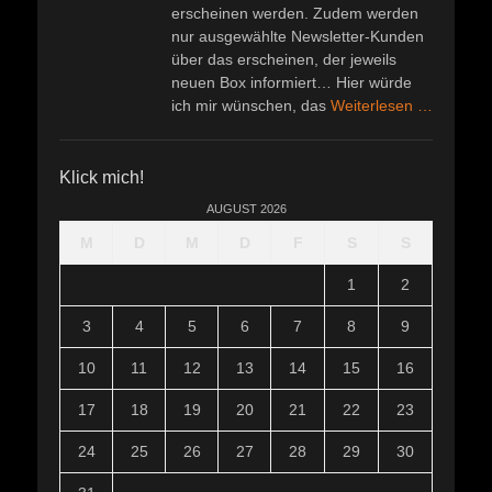
erscheinen werden. Zudem werden
nur ausgewählte Newsletter-Kunden
über das erscheinen, der jeweils
neuen Box informiert… Hier würde
ich mir wünschen, das
Weiterlesen …
Klick mich!
AUGUST 2026
M
D
M
D
F
S
S
1
2
3
4
5
6
7
8
9
10
11
12
13
14
15
16
17
18
19
20
21
22
23
24
25
26
27
28
29
30