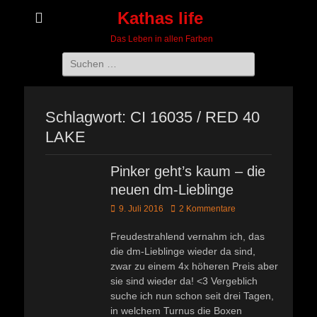
Kathas life
Das Leben in allen Farben
Suchen
nach:
Schlagwort:
CI 16035 / RED 40
LAKE
Pinker geht’s kaum – die
neuen dm-Lieblinge
Veröffentlicht
9. Juli 2016
2 Kommentare
am
Freudestrahlend vernahm ich, das
die dm-Lieblinge wieder da sind,
zwar zu einem 4x höheren Preis aber
sie sind wieder da! <3 Vergeblich
suche ich nun schon seit drei Tagen,
in welchem Turnus die Boxen