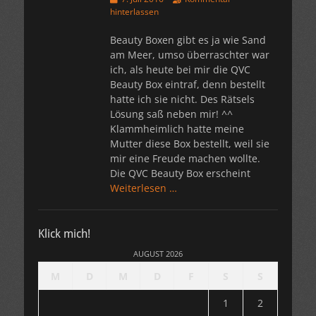
am
hinterlassen
Beauty Boxen gibt es ja wie Sand
am Meer, umso überraschter war
ich, als heute bei mir die QVC
Beauty Box eintraf, denn bestellt
hatte ich sie nicht. Des Rätsels
Lösung saß neben mir! ^^
Klammheimlich hatte meine
Mutter diese Box bestellt, weil sie
mir eine Freude machen wollte.
Die QVC Beauty Box erscheint
Weiterlesen …
Klick mich!
AUGUST 2026
M
D
M
D
F
S
S
1
2