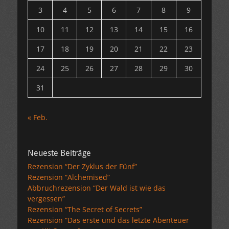
3
4
5
6
7
8
9
10
11
12
13
14
15
16
17
18
19
20
21
22
23
24
25
26
27
28
29
30
31
« Feb.
Neueste Beiträge
Rezension “Der Zyklus der Fünf”
Rezension “Alchemised”
Abbruchrezension “Der Wald ist wie das
vergessen”
Rezension “The Secret of Secrets”
Rezension “Das erste und das letzte Abenteuer