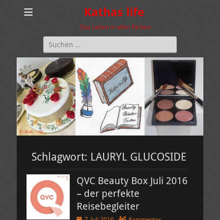
Kathas life
Das Leben in allen Farben
Suchen
nach:
Schlagwort:
LAURYL GLUCOSIDE
QVC Beauty Box Juli 2016
– der perfekte
Reisebegleiter
Veröffentlicht
7. Juli 2016
Kommentar