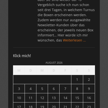
Vergeblich suche ich nun schon
seit drei Tagen, in welchem Turnus
die Boxen erscheinen werden.
Zudem werden nur ausgewählte
Newsletter-Kunden über das
erscheinen, der jeweils neuen Box
informiert… Hier würde ich mir
wünschen, das
Weiterlesen …
Klick mich!
AUGUST 2026
M
D
M
D
F
S
S
1
2
3
4
5
6
7
8
9
10
11
12
13
14
15
16
17
18
19
20
21
22
23