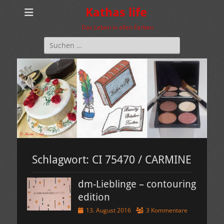
Kathas life
Das Leben in allen Farben
Suchen
nach:
Schlagwort:
CI 75470 / CARMINE
dm-Lieblinge – contouring
edition
Veröffentlicht
13. August 2016
3 Kommentare
am