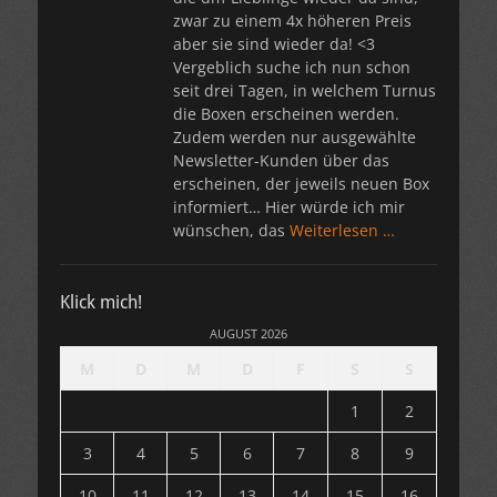
zwar zu einem 4x höheren Preis
aber sie sind wieder da! <3
Vergeblich suche ich nun schon
seit drei Tagen, in welchem Turnus
die Boxen erscheinen werden.
Zudem werden nur ausgewählte
Newsletter-Kunden über das
erscheinen, der jeweils neuen Box
informiert… Hier würde ich mir
wünschen, das
Weiterlesen …
Klick mich!
AUGUST 2026
M
D
M
D
F
S
S
1
2
3
4
5
6
7
8
9
10
11
12
13
14
15
16