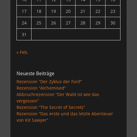
17
18
19
20
21
22
23
24
25
26
27
28
29
30
31
« Feb.
Neueste Beiträge
Rezension “Der Zyklus der Fünf”
Rezension “Alchemised”
Abbruchrezension “Der Wald ist wie das
vergessen”
Rezension “The Secret of Secrets”
Rezension “Das erste und das letzte Abenteuer
von Kit Sawyer”