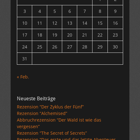
3
4
5
6
7
8
9
10
11
12
13
14
15
16
17
18
19
20
21
22
23
24
25
26
27
28
29
30
31
« Feb.
Neueste Beiträge
Rezension “Der Zyklus der Fünf”
Rezension “Alchemised”
Abbruchrezension “Der Wald ist wie das
vergessen”
Rezension “The Secret of Secrets”
Rezension “Das erste und das letzte Abenteuer