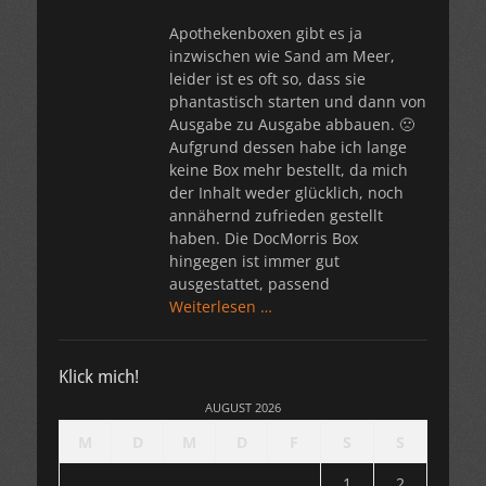
Apothekenboxen gibt es ja
inzwischen wie Sand am Meer,
leider ist es oft so, dass sie
phantastisch starten und dann von
Ausgabe zu Ausgabe abbauen. 🙁
Aufgrund dessen habe ich lange
keine Box mehr bestellt, da mich
der Inhalt weder glücklich, noch
annähernd zufrieden gestellt
haben. Die DocMorris Box
hingegen ist immer gut
ausgestattet, passend
Weiterlesen …
Klick mich!
AUGUST 2026
M
D
M
D
F
S
S
1
2