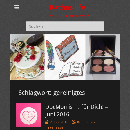
Kathas life
Das Leben in allen Farben
Suchen
nach:
Schlagwort:
gereinigtes
DocMorris … für Dich! –
Juni 2016
Veröffentlicht
7. Juni 2016
Kommentar
am
hinterlassen