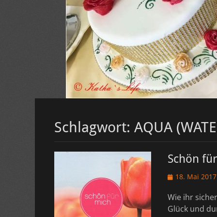
Schlagwort:
AQUA (WATE
Schön fü
Veröffentlicht
18. Mai 2017
am
Wie ihr siche
Glück und dur