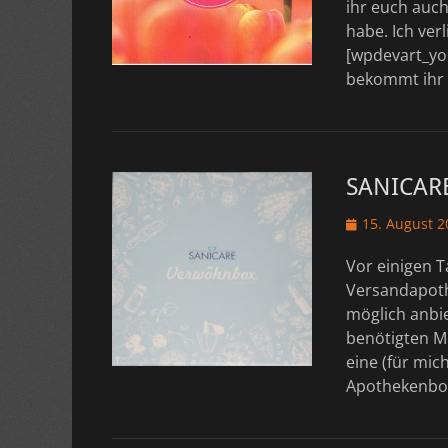
ihr euch auc
habe. Ich ver
[wpdevart_yo
bekommt ihr a
SANICARE
Veröffentlicht
15. August 2
am
Vor einigen T
Versandapoth
möglich anbie
benötigten Me
eine (für mic
Apothekenb