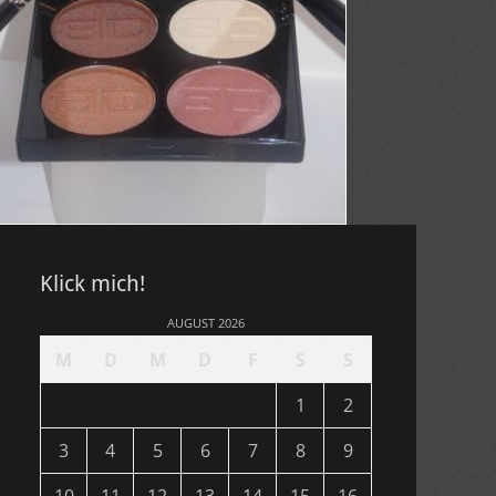
Klick mich!
AUGUST 2026
M
D
M
D
F
S
S
1
2
3
4
5
6
7
8
9