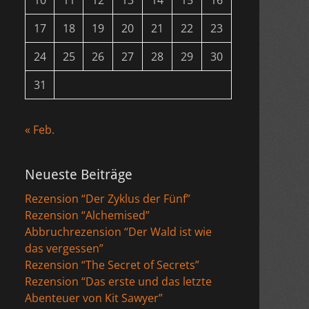
10
11
12
13
14
15
16
17
18
19
20
21
22
23
24
25
26
27
28
29
30
31
« Feb.
Neueste Beiträge
Rezension “Der Zyklus der Fünf”
Rezension “Alchemised”
Abbruchrezension “Der Wald ist wie
das vergessen”
Rezension “The Secret of Secrets”
Rezension “Das erste und das letzte
Abenteuer von Kit Sawyer”