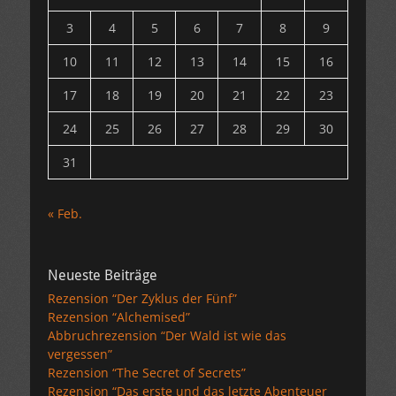
3
4
5
6
7
8
9
10
11
12
13
14
15
16
17
18
19
20
21
22
23
24
25
26
27
28
29
30
31
« Feb.
Neueste Beiträge
Rezension “Der Zyklus der Fünf”
Rezension “Alchemised”
Abbruchrezension “Der Wald ist wie das
vergessen”
Rezension “The Secret of Secrets”
Rezension “Das erste und das letzte Abenteuer