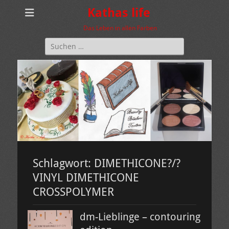
Kathas life
Das Leben in allen Farben
Suchen
nach:
Schlagwort:
DIMETHICONE?/?
VINYL DIMETHICONE
CROSSPOLYMER
dm-Lieblinge – contouring