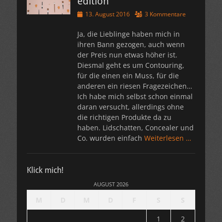
edition
Veröffentlicht
13. August 2016
3 Kommentare
am
Ja, die Lieblinge haben mich in
ihren Bann gezogen, auch wenn
der Preis nun etwas höher ist.
Diesmal geht es um Contouring,
für die einen ein Muss, für die
anderen ein riesen Fragezeichen…
Ich habe mich selbst schon einmal
daran versucht, allerdings ohne
die richtigen Produkte da zu
haben. Lidschatten, Concealer und
Co. wurden einfach
Weiterlesen …
Klick mich!
AUGUST 2026
M
D
M
D
F
S
S
1
2