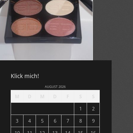
Klick mich!
AUGUST 2026
M
D
M
D
F
S
S
1
2
3
4
5
6
7
8
9