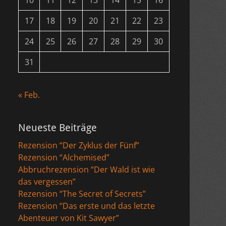
10
11
12
13
14
15
16
17
18
19
20
21
22
23
24
25
26
27
28
29
30
31
« Feb.
Neueste Beiträge
Rezension “Der Zyklus der Fünf”
Rezension “Alchemised”
Abbruchrezension “Der Wald ist wie
das vergessen”
Rezension “The Secret of Secrets”
Rezension “Das erste und das letzte
Abenteuer von Kit Sawyer”