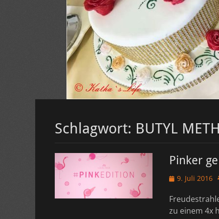
Schlagwort:
BUTYL MET
Pinker ge
Veröffentlicht
9. Juli 2016
am
Freudestrahle
zu einem 4x h