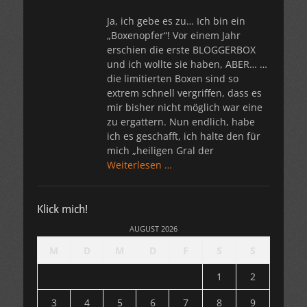
Ja, ich gebe es zu… Ich bin ein
„Boxenopfer“! Vor einem Jahr
erschien die erste BLOGGERBOX
und ich wollte sie haben, ABER… …
die limitierten Boxen sind so
extrem schnell vergriffen, dass es
mir bisher nicht möglich war eine
zu ergattern. Nun endlich, habe
ich es geschafft, ich halte den für
mich „heiligen Gral der
Weiterlesen …
Klick mich!
AUGUST 2026
M
D
M
D
F
S
S
1
2
3
4
5
6
7
8
9