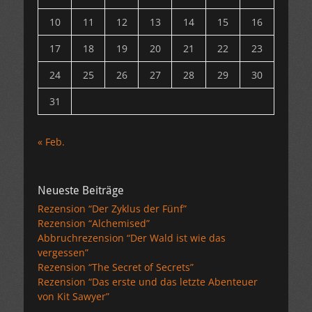
10
11
12
13
14
15
16
17
18
19
20
21
22
23
24
25
26
27
28
29
30
31
« Feb.
Neueste Beiträge
Rezension “Der Zyklus der Fünf”
Rezension “Alchemised”
Abbruchrezension “Der Wald ist wie das
vergessen”
Rezension “The Secret of Secrets”
Rezension “Das erste und das letzte Abenteuer
von Kit Sawyer”