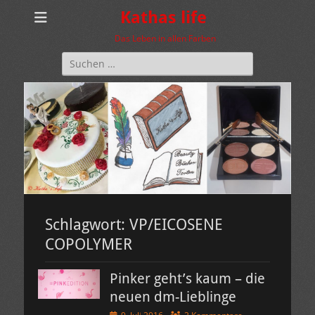
Kathas life
Das Leben in allen Farben
Suchen
nach:
Schlagwort:
VP/EICOSENE
COPOLYMER
Pinker geht’s kaum – die
neuen dm-Lieblinge
Veröffentlicht