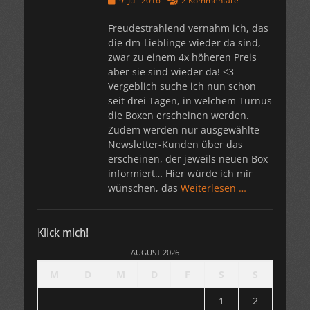
9. Juli 2016
2 Kommentare
am
Freudestrahlend vernahm ich, das
die dm-Lieblinge wieder da sind,
zwar zu einem 4x höheren Preis
aber sie sind wieder da! <3
Vergeblich suche ich nun schon
seit drei Tagen, in welchem Turnus
die Boxen erscheinen werden.
Zudem werden nur ausgewählte
Newsletter-Kunden über das
erscheinen, der jeweils neuen Box
informiert… Hier würde ich mir
wünschen, das
Weiterlesen …
Klick mich!
AUGUST 2026
M
D
M
D
F
S
S
1
2