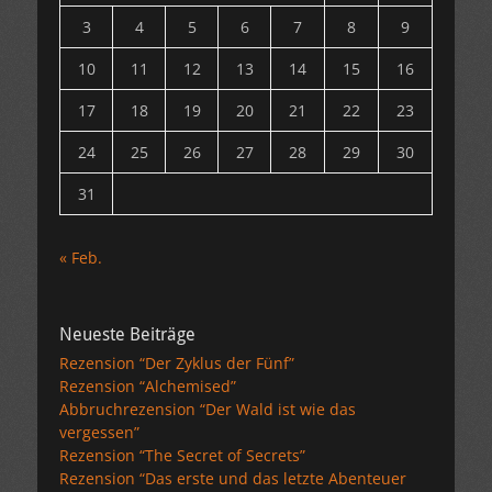
3
4
5
6
7
8
9
10
11
12
13
14
15
16
17
18
19
20
21
22
23
24
25
26
27
28
29
30
31
« Feb.
Neueste Beiträge
Rezension “Der Zyklus der Fünf”
Rezension “Alchemised”
Abbruchrezension “Der Wald ist wie das
vergessen”
Rezension “The Secret of Secrets”
Rezension “Das erste und das letzte Abenteuer