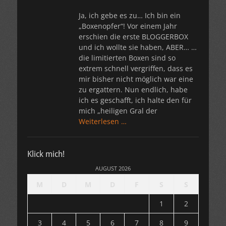
Ja, ich gebe es zu… Ich bin ein
„Boxenopfer“! Vor einem Jahr
erschien die erste BLOGGERBOX
und ich wollte sie haben, ABER… …
die limitierten Boxen sind so
extrem schnell vergriffen, dass es
mir bisher nicht möglich war eine
zu ergattern. Nun endlich, habe
ich es geschafft, ich halte den für
mich „heiligen Gral der
Weiterlesen …
Klick mich!
AUGUST 2026
M
D
M
D
F
S
S
1
2
3
4
5
6
7
8
9