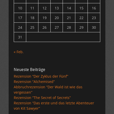
10
11
12
13
14
15
16
17
18
19
20
21
22
23
24
25
26
27
28
29
30
31
« Feb.
Neueste Beiträge
Rezension “Der Zyklus der Fünf”
Rezension “Alchemised”
Abbruchrezension “Der Wald ist wie das
vergessen”
Rezension “The Secret of Secrets”
Rezension “Das erste und das letzte Abenteuer
von Kit Sawyer”