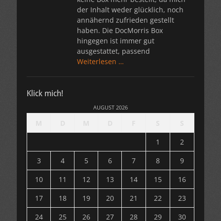
der Inhalt weder glücklich, noch
annähernd zufrieden gestellt
haben. Die DocMorris Box
hingegen ist immer gut
ausgestattet, passend
Weiterlesen …
Klick mich!
AUGUST 2026
M
D
M
D
F
S
S
1
2
3
4
5
6
7
8
9
10
11
12
13
14
15
16
17
18
19
20
21
22
23
24
25
26
27
28
29
30