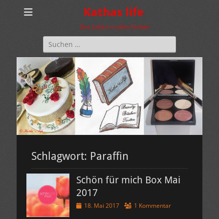
Kathas life
Das Leben in allen Farben
Suchen
nach:
Schlagwort:
Paraffin
Schön für mich Box Mai
2017
Veröffentlicht
18. Mai 2017
1 Kommentar
am