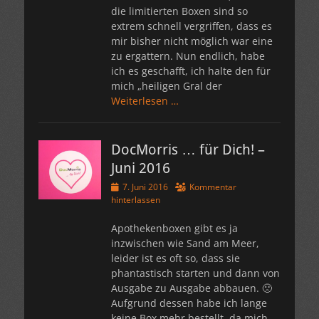
die limitierten Boxen sind so
extrem schnell vergriffen, dass es
mir bisher nicht möglich war eine
zu ergattern. Nun endlich, habe
ich es geschafft, ich halte den für
mich „heiligen Gral der
Weiterlesen …
DocMorris … für Dich! –
Juni 2016
Veröffentlicht
7. Juni 2016
Kommentar
am
hinterlassen
Apothekenboxen gibt es ja
inzwischen wie Sand am Meer,
leider ist es oft so, dass sie
phantastisch starten und dann von
Ausgabe zu Ausgabe abbauen. 🙁
Aufgrund dessen habe ich lange
keine Box mehr bestellt, da mich