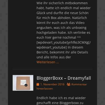
Wie ihr sicherlich mitbekommen
habt, hatte ich endlich mal wieder
Glück und durfte die neue Schön
für mich Box abholen. Natürlich
könnt ihr euch auch das Video
angucken, was ich als unboxing
hochgeladen habe. Ich verlinke es
euch hier gerne nochmal ^^
[wpdevart_youtube]yrhfks3CMXg[/
wpdevart_youtube] In diesem
Bericht, bekommt ihr alle Details
und alle Infos aus der
Weiterlesen …
BloggerBoxx – Dreamyfall
Veröffentlicht
1. November 2016
Kommentar
am
hinterlassen
Endlich habe ich es mal wieder
geschafft eine Bloggerboxx zu