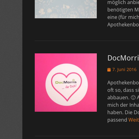
möglich anbie
benötigten Me
eine (für mic
Apothekenb
DocMorris
Veröffentlicht
7. Juni 2016
am
Apothekenboxe
oft so, dass 
abbauen. 🙁 A
mich der Inha
haben. Die D
passend
Weit