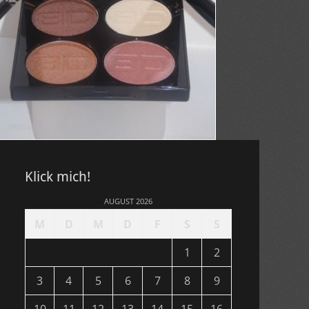
Klick mich!
AUGUST 2026
M
D
M
D
F
S
S
1
2
3
4
5
6
7
8
9