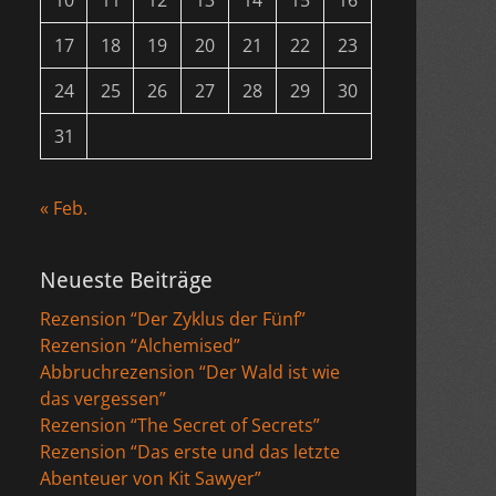
10
11
12
13
14
15
16
17
18
19
20
21
22
23
24
25
26
27
28
29
30
31
« Feb.
Neueste Beiträge
Rezension “Der Zyklus der Fünf”
Rezension “Alchemised”
Abbruchrezension “Der Wald ist wie
das vergessen”
Rezension “The Secret of Secrets”
Rezension “Das erste und das letzte
Abenteuer von Kit Sawyer”