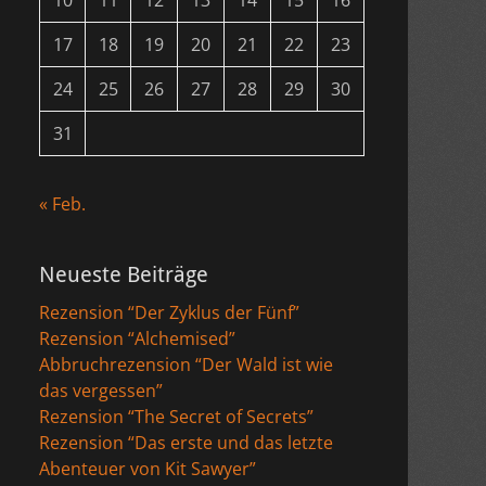
10
11
12
13
14
15
16
17
18
19
20
21
22
23
24
25
26
27
28
29
30
31
« Feb.
Neueste Beiträge
Rezension “Der Zyklus der Fünf”
Rezension “Alchemised”
Abbruchrezension “Der Wald ist wie
das vergessen”
Rezension “The Secret of Secrets”
Rezension “Das erste und das letzte
Abenteuer von Kit Sawyer”