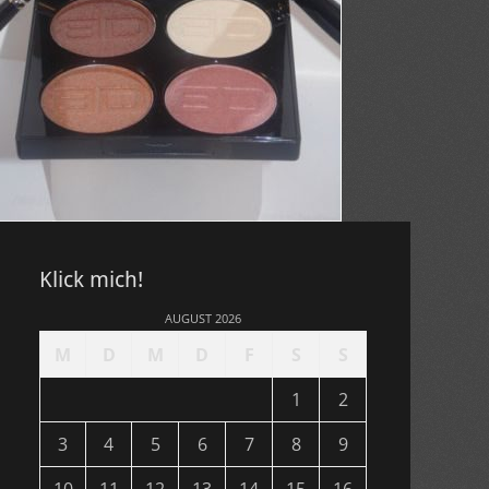
Klick mich!
AUGUST 2026
M
D
M
D
F
S
S
1
2
3
4
5
6
7
8
9