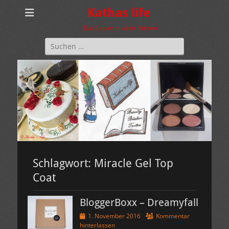
Kathas life
Das Leben in allen Farben
Suchen
nach:
Schlagwort:
Miracle Gel Top
Coat
BloggerBoxx – Dreamyfall
Veröffentlicht
1. November 2016
Kommentar
am
hinterlassen