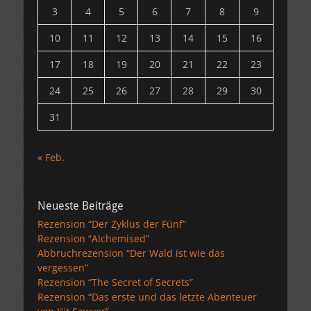
3
4
5
6
7
8
9
10
11
12
13
14
15
16
17
18
19
20
21
22
23
24
25
26
27
28
29
30
31
« Feb.
Neueste Beiträge
Rezension “Der Zyklus der Fünf”
Rezension “Alchemised”
Abbruchrezension “Der Wald ist wie das
vergessen”
Rezension “The Secret of Secrets”
Rezension “Das erste und das letzte Abenteuer