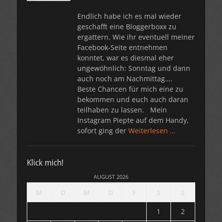
Endlich habe ich es mal wieder
geschafft eine Bloggerboxx zu
ergattern. Wie ihr eventuell meiner
Facebook-Seite entnehmen
konntet, war es diesmal eher
ungewöhnlich: Sonntag und dann
auch noch am Nachmittag….
Beste Chancen für mich eine zu
bekommen und euch auch daran
teilhaben zu lassen. Mein
Instagram Piepte auf dem Handy,
sofort ging der
Weiterlesen …
Klick mich!
AUGUST 2026
M
D
M
D
F
S
S
1
2