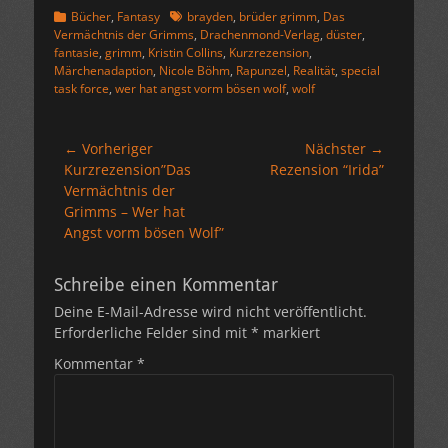
Kategorien
Schlagworte
Bücher
,
Fantasy
brayden
,
brüder grimm
,
Das
Vermächtnis der Grimms
,
Drachenmond-Verlag
,
düster
,
fantasie
,
grimm
,
Kristin Collins
,
Kurzrezension
,
Märchenadaption
,
Nicole Böhm
,
Rapunzel
,
Realität
,
special
task force
,
wer hat angst vorm bösen wolf
,
wolf
Beitragsnavigation
← Vorheriger
Nächster →
Vorheriger
Nächster
Kurzrezension”Das
Rezension “Irida”
Beitrag:
Beitrag:
Vermächtnis der
Grimms – Wer hat
Angst vorm bösen Wolf”
Schreibe einen Kommentar
Deine E-Mail-Adresse wird nicht veröffentlicht.
Erforderliche Felder sind mit
*
markiert
Kommentar
*