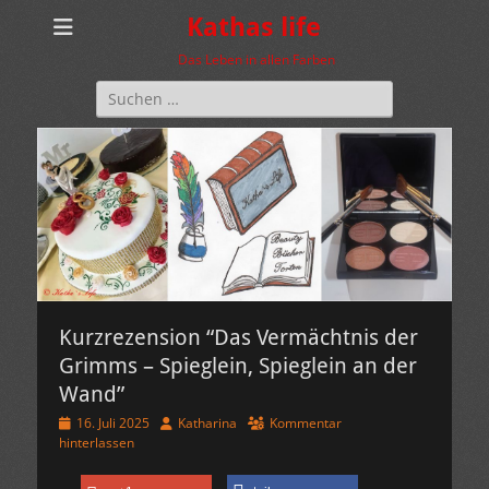
Kathas life
Das Leben in allen Farben
Suchen
nach:
Kurzrezension “Das Vermächtnis der
Grimms – Spieglein, Spieglein an der
Wand”
Veröffentlicht
Autor
16. Juli 2025
Katharina
Kommentar
am
hinterlassen