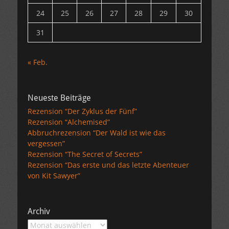
24
25
26
27
28
29
30
31
« Feb.
Neueste Beiträge
Rezension “Der Zyklus der Fünf”
Rezension “Alchemised”
Abbruchrezension “Der Wald ist wie das
vergessen”
Rezension “The Secret of Secrets”
Rezension “Das erste und das letzte Abenteuer
von Kit Sawyer”
Archiv
Archiv