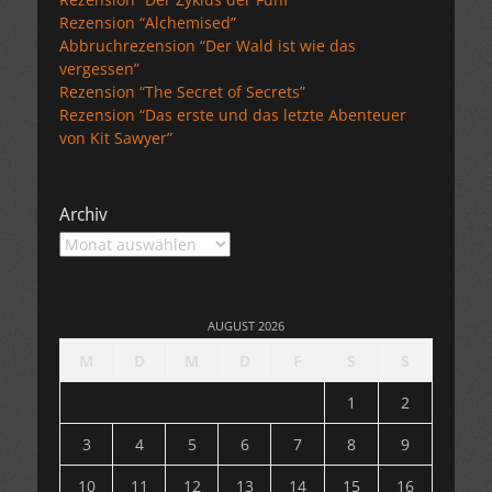
Rezension “Alchemised”
Abbruchrezension “Der Wald ist wie das
vergessen”
Rezension “The Secret of Secrets”
Rezension “Das erste und das letzte Abenteuer
von Kit Sawyer”
Archiv
Archiv
AUGUST 2026
M
D
M
D
F
S
S
1
2
3
4
5
6
7
8
9
10
11
12
13
14
15
16