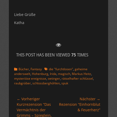
Liebe Grüße
Katha
THIS POST HAS BEEN VIEWED
75
TIMES
Kategorien
Schlagworte
Bücher
,
Fantasy
die "furchtlosen"
,
geheime
anderswelt
,
Hohenburg
,
Irida
,
magisch
,
Markus Heitz
,
mysteriöse ereignisse
,
oetinger
,
rätselhafter schlüssel
,
raubgräber
,
schlossberghöhlen
,
spuk
Beitragsnavigation
← Vorheriger
Nächster →
Vorheriger
Nächster
Kurzrezension “Das
Rezension “Einhornblut
Beitrag:
Beitrag:
Vermächtnis der
& Feuerherz”
Grimms – Spieglein,