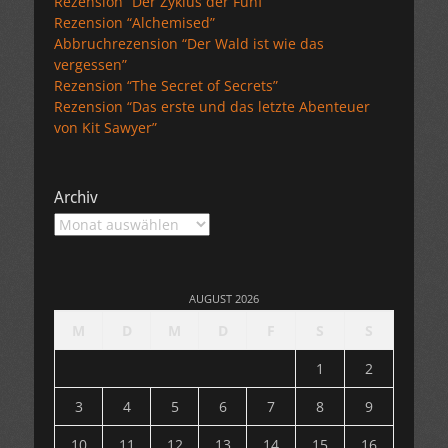
Rezension “Der Zyklus der Fünf”
Rezension “Alchemised”
Abbruchrezension “Der Wald ist wie das
vergessen”
Rezension “The Secret of Secrets”
Rezension “Das erste und das letzte Abenteuer
von Kit Sawyer”
Archiv
Archiv
AUGUST 2026
M
D
M
D
F
S
S
1
2
3
4
5
6
7
8
9
10
11
12
13
14
15
16