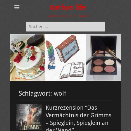
Kathas life
Das Leben in allen Farben
Suchen
nach:
Schlagwort:
wolf
Kurzrezension “Das
Vermächtnis der Grimms
– Spieglein, Spieglein an
der Wand”