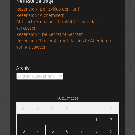
Neueste Beiträge
Rezension “Der Zyklus der Fünf”
Rezension “Alchemised”
Abbruchrezension “Der Wald ist wie das
vergessen”
Rezension “The Secret of Secrets”
Rezension “Das erste und das letzte Abenteuer
von Kit Sawyer”
Archiv
Archiv
AUGUST 2026
M
D
M
D
F
S
S
1
2
3
4
5
6
7
8
9