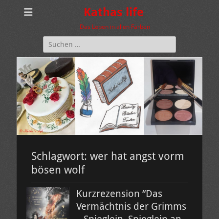
Kathas life
Das Leben in allen Farben
Suchen
nach:
Schlagwort:
wer hat angst vorm
bösen wolf
Kurzrezension “Das
Vermächtnis der Grimms