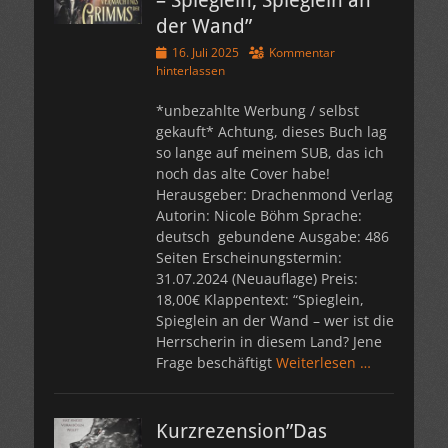
– Spieglein, Spieglein an
der Wand”
Veröffentlicht
16. Juli 2025
Kommentar
am
hinterlassen
*unbezahlte Werbung / selbst
gekauft* Achtung, dieses Buch lag
so lange auf meinem SUB, das ich
noch das alte Cover habe!
Herausgeber: Drachenmond Verlag
Autorin: Nicole Böhm Sprache:
deutsch gebundene Ausgabe: 486
Seiten Erscheinungstermin:
31.07.2024 (Neuauflage) Preis:
18,00€ Klappentext: “Spieglein,
Spieglein an der Wand – wer ist die
Herrscherin in diesem Land? Jene
Frage beschäftigt
Weiterlesen …
Kurzrezension”Das