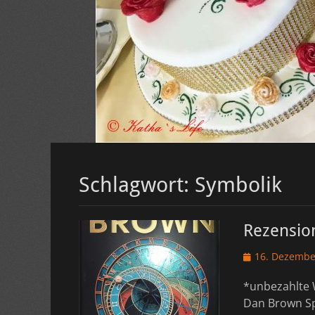
Schlagwort:
Symbolik
Rezension
Veröffentlicht
16. Dezembe
am
*unbezahlte 
Dan Brown Sp