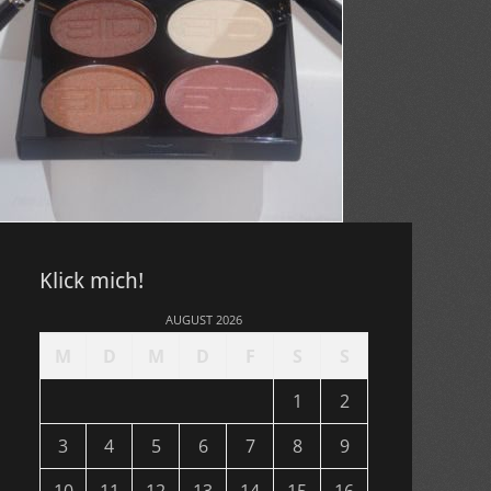
Klick mich!
AUGUST 2026
M
D
M
D
F
S
S
1
2
3
4
5
6
7
8
9