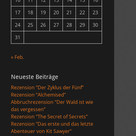
10
11
12
13
14
15
16
17
18
19
20
21
22
23
24
25
26
27
28
29
30
31
« Feb.
Neueste Beiträge
Rezension “Der Zyklus der Fünf”
Rezension “Alchemised”
Abbruchrezension “Der Wald ist wie
das vergessen”
Rezension “The Secret of Secrets”
Rezension “Das erste und das letzte
Abenteuer von Kit Sawyer”