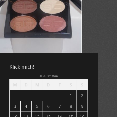
Klick mich!
AUGUST 2026
M
D
M
D
F
S
S
1
2
3
4
5
6
7
8
9