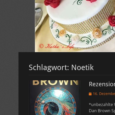
Schlagwort:
Noetik
Rezension
Veröffentlicht
16. Dezembe
am
*unbezahlte 
Dan Brown Sp