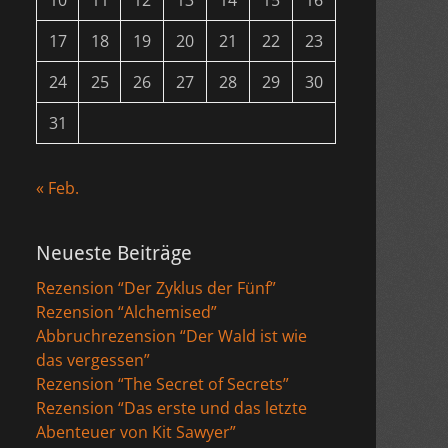
10
11
12
13
14
15
16
17
18
19
20
21
22
23
24
25
26
27
28
29
30
31
« Feb.
Neueste Beiträge
Rezension “Der Zyklus der Fünf”
Rezension “Alchemised”
Abbruchrezension “Der Wald ist wie
das vergessen”
Rezension “The Secret of Secrets”
Rezension “Das erste und das letzte
Abenteuer von Kit Sawyer”