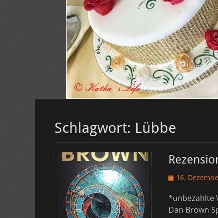
Schlagwort:
Lübbe
Rezension
Veröffentlicht
16. Dezembe
am
*unbezahlte 
Dan Brown Sp