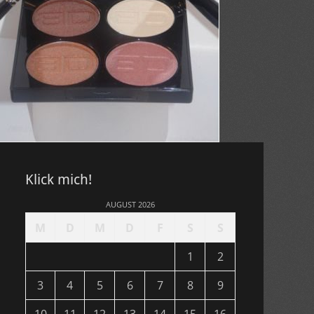
Klick mich!
AUGUST 2026
M
D
M
D
F
S
S
1
2
3
4
5
6
7
8
9