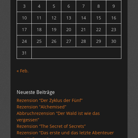
3
4
5
6
7
8
9
10
11
12
13
14
15
16
17
18
19
20
21
22
23
24
25
26
27
28
29
30
31
« Feb.
Neueste Beiträge
Rezension “Der Zyklus der Fünf”
Rezension “Alchemised”
Abbruchrezension “Der Wald ist wie das
vergessen”
Rezension “The Secret of Secrets”
Rezension “Das erste und das letzte Abenteuer