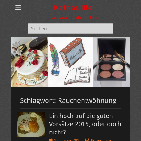
Kathas life
Das Leben in allen Farben
Suchen
nach:
Schlagwort:
Rauchentwöhnung
Ein hoch auf die guten
Vorsätze 2015, oder doch
nicht?
Veröffentlicht
12. Januar 2015
Kommentar