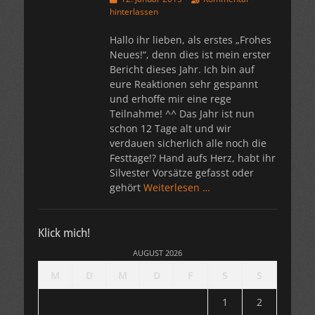
am
hinterlassen
Hallo ihr lieben, als erstes „Frohes
Neues!“, denn dies ist mein erster
Bericht dieses Jahr. Ich bin auf
eure Reaktionen sehr gespannt
und erhoffe mir eine rege
Teilnahme! ^^ Das Jahr ist nun
schon 12 Tage alt und wir
verdauen sicherlich alle noch die
Festtage!? Hand aufs Herz, habt ihr
Silvester Vorsätze gefasst oder
gehört
Weiterlesen …
Klick mich!
AUGUST 2026
M
D
M
D
F
S
S
1
2