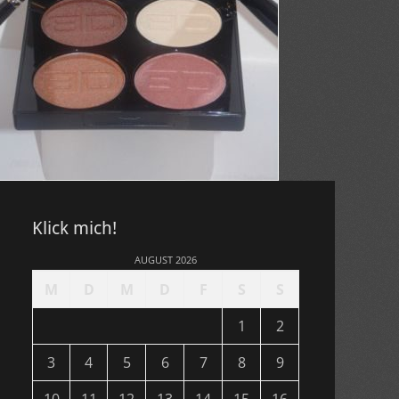
Klick mich!
AUGUST 2026
M
D
M
D
F
S
S
1
2
3
4
5
6
7
8
9