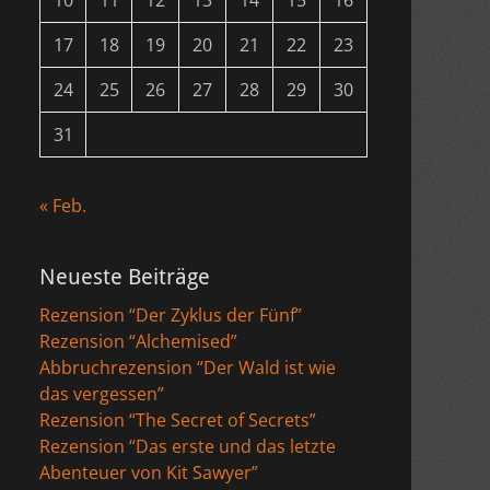
10
11
12
13
14
15
16
17
18
19
20
21
22
23
24
25
26
27
28
29
30
31
« Feb.
Neueste Beiträge
Rezension “Der Zyklus der Fünf”
Rezension “Alchemised”
Abbruchrezension “Der Wald ist wie
das vergessen”
Rezension “The Secret of Secrets”
Rezension “Das erste und das letzte
Abenteuer von Kit Sawyer”