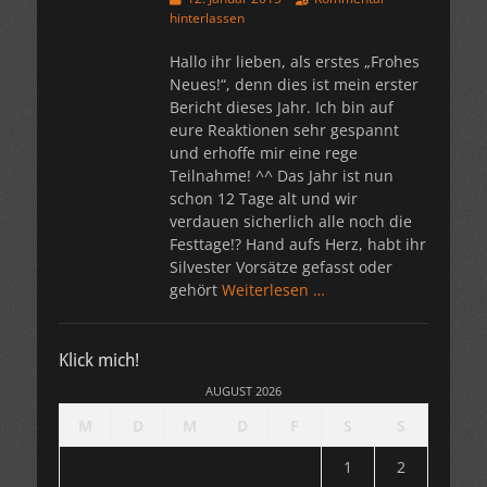
am
hinterlassen
Hallo ihr lieben, als erstes „Frohes
Neues!“, denn dies ist mein erster
Bericht dieses Jahr. Ich bin auf
eure Reaktionen sehr gespannt
und erhoffe mir eine rege
Teilnahme! ^^ Das Jahr ist nun
schon 12 Tage alt und wir
verdauen sicherlich alle noch die
Festtage!? Hand aufs Herz, habt ihr
Silvester Vorsätze gefasst oder
gehört
Weiterlesen …
Klick mich!
AUGUST 2026
M
D
M
D
F
S
S
1
2