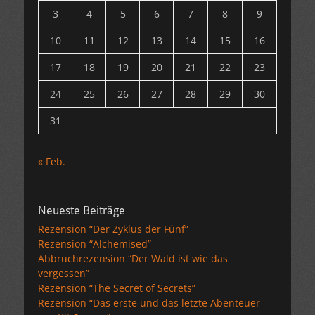
3
4
5
6
7
8
9
10
11
12
13
14
15
16
17
18
19
20
21
22
23
24
25
26
27
28
29
30
31
« Feb.
Neueste Beiträge
Rezension “Der Zyklus der Fünf”
Rezension “Alchemised”
Abbruchrezension “Der Wald ist wie das
vergessen”
Rezension “The Secret of Secrets”
Rezension “Das erste und das letzte Abenteuer