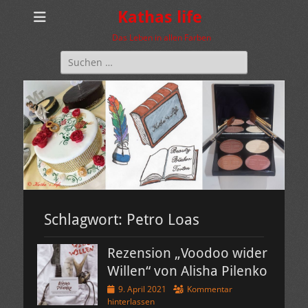
Kathas life
Das Leben in allen Farben
Suchen
nach:
Schlagwort:
Petro Loas
Rezension „Voodoo wider
Willen“ von Alisha Pilenko
Veröffentlicht
9. April 2021
Kommentar
am
hinterlassen