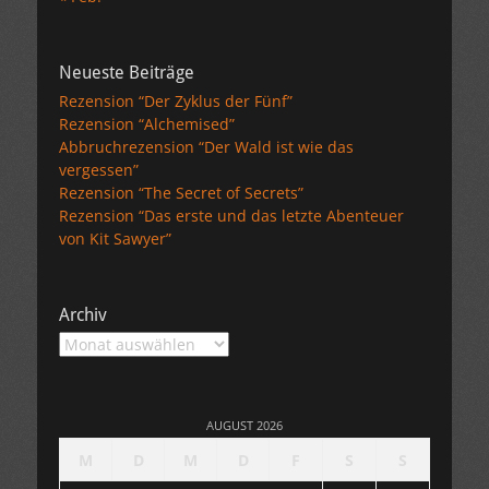
Neueste Beiträge
Rezension “Der Zyklus der Fünf”
Rezension “Alchemised”
Abbruchrezension “Der Wald ist wie das
vergessen”
Rezension “The Secret of Secrets”
Rezension “Das erste und das letzte Abenteuer
von Kit Sawyer”
Archiv
Archiv
AUGUST 2026
M
D
M
D
F
S
S