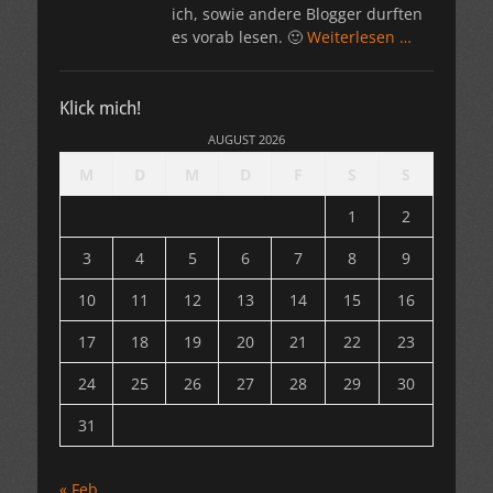
ich, sowie andere Blogger durften
es vorab lesen. 🙂
Weiterlesen …
Klick mich!
AUGUST 2026
M
D
M
D
F
S
S
1
2
3
4
5
6
7
8
9
10
11
12
13
14
15
16
17
18
19
20
21
22
23
24
25
26
27
28
29
30
31
« Feb.