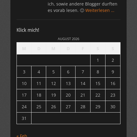
ich, sowie andere Blogger durften
es vorab lesen. 🙂
Weiterlesen …
Klick mich!
AUGUST 2026
M
D
M
D
F
S
S
1
2
3
4
5
6
7
8
9
10
11
12
13
14
15
16
17
18
19
20
21
22
23
24
25
26
27
28
29
30
31
« Feb.