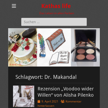
Kathas life
Das Leben in allen Farben
Suchen
nach:
Schlagwort:
Dr. Makandal
Rezension „Voodoo wider
Willen“ von Alisha Pilenko
Veröffentlicht
9. April 2021
Kommentar
am
hinterlassen