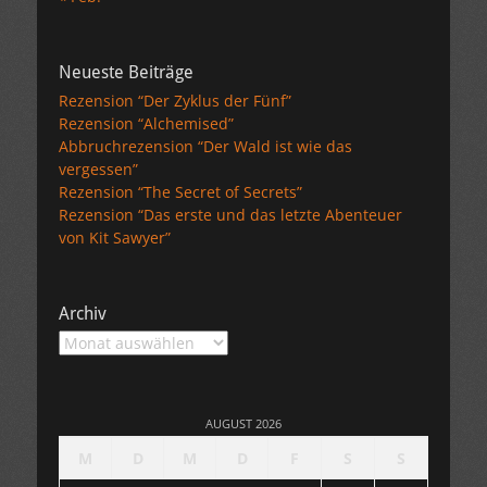
Neueste Beiträge
Rezension “Der Zyklus der Fünf”
Rezension “Alchemised”
Abbruchrezension “Der Wald ist wie das
vergessen”
Rezension “The Secret of Secrets”
Rezension “Das erste und das letzte Abenteuer
von Kit Sawyer”
Archiv
Archiv
AUGUST 2026
M
D
M
D
F
S
S