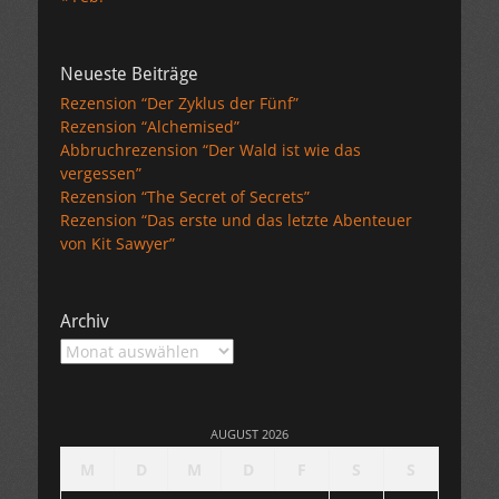
Neueste Beiträge
Rezension “Der Zyklus der Fünf”
Rezension “Alchemised”
Abbruchrezension “Der Wald ist wie das
vergessen”
Rezension “The Secret of Secrets”
Rezension “Das erste und das letzte Abenteuer
von Kit Sawyer”
Archiv
Archiv
AUGUST 2026
M
D
M
D
F
S
S