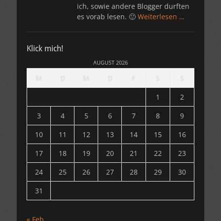
ich, sowie andere Blogger durften
es vorab lesen. 🙂
Weiterlesen …
Klick mich!
AUGUST 2026
M
D
M
D
F
S
S
1
2
3
4
5
6
7
8
9
10
11
12
13
14
15
16
17
18
19
20
21
22
23
24
25
26
27
28
29
30
31
« Feb.