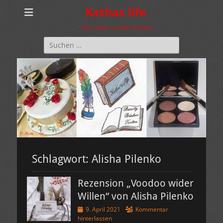
Kathas life
Das Leben in allen Farben
Suchen
nach:
Schlagwort:
Alisha Pilenko
Rezension „Voodoo wider
Willen“ von Alisha Pilenko
Veröffentlicht
9. April 2021
Kommentar
am
hinterlassen