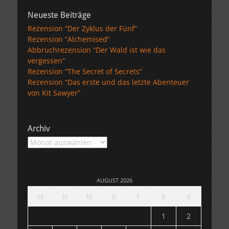
Neueste Beiträge
Rezension “Der Zyklus der Fünf”
Rezension “Alchemised”
Abbruchrezension “Der Wald ist wie das
vergessen”
Rezension “The Secret of Secrets”
Rezension “Das erste und das letzte Abenteuer
von Kit Sawyer”
Archiv
Archiv
AUGUST 2026
M
D
M
D
F
S
S
1
2