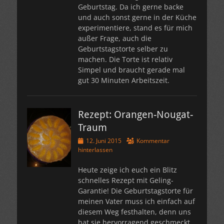
Geburtstag. Da ich gerne backe
und auch sonst gerne in der Küche
experimentiere, stand es für mich
außer Frage, auch die
Geburtstagstorte selber zu
machen. Die Torte ist relativ
Simpel und braucht gerade mal
gut 30 Minuten Arbeitszeit.
Rezept: Orangen-Nougat-
Traum
Veröffentlicht
12. Juni 2015
Kommentar
am
hinterlassen
Heute zeige ich euch ein Blitz
schnelles Rezept mit Geling-
Garantie! Die Geburtstagstorte für
meinen Vater muss ich einfach auf
diesem Weg festhalten, denn uns
hat sie hervorragend geschmeckt.