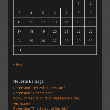
1
2
3
4
5
6
7
8
9
10
11
12
13
14
15
16
17
18
19
20
21
22
23
24
25
26
27
28
29
30
31
« Feb.
Neueste Beiträge
Rezension “Der Zyklus der Fünf”
Rezension “Alchemised”
Abbruchrezension “Der Wald ist wie das
vergessen”
Rezension “The Secret of Secrets”