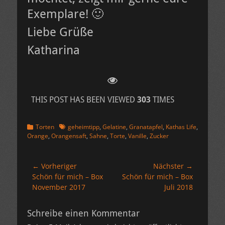
Exemplare! 🙂
Liebe Grüße
Katharina
THIS POST HAS BEEN VIEWED
303
TIMES
Kategorien
Schlagworte
Torten
geheimtipp
,
Gelatine
,
Granatapfel
,
Kathas Life
,
Orange
,
Orangensaft
,
Sahne
,
Torte
,
Vanille
,
Zucker
Beitragsnavigation
← Vorheriger
Nächster →
Vorheriger
Nächster
Schön für mich – Box
Schön für mich – Box
Beitrag:
Beitrag:
November 2017
Juli 2018
Schreibe einen Kommentar