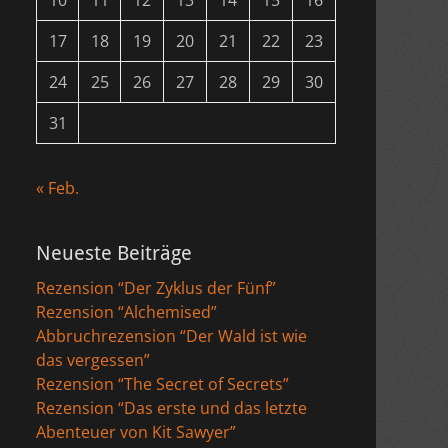
10
11
12
13
14
15
16
17
18
19
20
21
22
23
24
25
26
27
28
29
30
31
« Feb.
Neueste Beiträge
Rezension “Der Zyklus der Fünf”
Rezension “Alchemised”
Abbruchrezension “Der Wald ist wie
das vergessen”
Rezension “The Secret of Secrets”
Rezension “Das erste und das letzte
Abenteuer von Kit Sawyer”