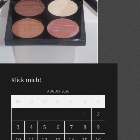
Klick mich!
AUGUST 2026
M
D
M
D
F
S
S
1
2
3
4
5
6
7
8
9